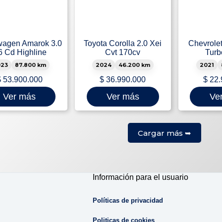
wagen Amarok 3.0
Toyota Corolla 2.0 Xei
Chevrolet
6 Cd Highline
Cvt 170cv
Turb
023
87.800 km
2024
46.200 km
2021
$
53.900.000
$
36.990.000
$
22.
Ver más
Ver más
Ve
Cargar más ➥
Información para el usuario
Políticas de privacidad
Politicas de cookies