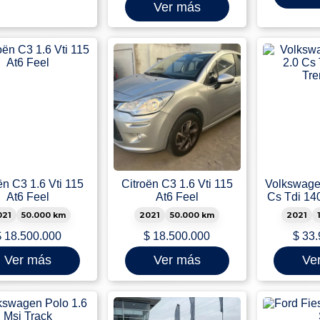
Ver más
ën C3 1.6 Vti 115
Citroën C3 1.6 Vti 115
Volkswage
At6 Feel
At6 Feel
Cs Tdi 14
021
50.000 km
2021
50.000 km
2021
$
18.500.000
$
18.500.000
$
33.
Ver más
Ver más
Ve