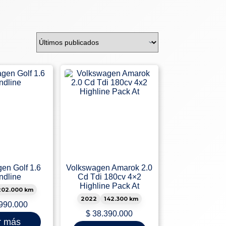
en Golf 1.6
Volkswagen Amarok 2.0
ndline
Cd Tdi 180cv 4×2
Highline Pack At
202.000 km
2022
142.300 km
990.000
$
38.390.000
r más