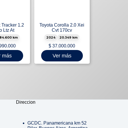
 Tracker 1.2
Toyota Corolla 2.0 Xei
o Ltz At
Cvt 170cv
84.600 km
2024
20.349 km
990.000
$
37.000.000
r más
Ver más
Direccion
GCDC. Panamericana km 52