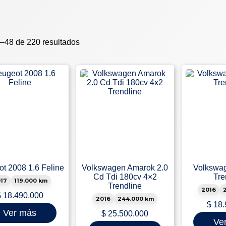
Ordenado
–48 de 220 resultados
por
los
últimos
t 2008 1.6 Feline
Volkswagen Amarok 2.0
Volkswag
Cd Tdi 180cv 4×2
Tre
17
119.000 km
Trendline
2016
$
18.490.000
2016
244.000 km
$
18.
Ver más
$
25.500.000
Ve