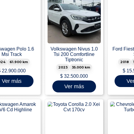
swagen Polo 1.6
Volkswagen Nivus 1.0
Ford Fiest
Msi Track
Tsi 200 Comfortline
Tiptronic
024
61.900 km
2018
2023
35.000 km
$
22.900.000
$
15.
$
32.500.000
Ver más
Ve
Ver más
ar