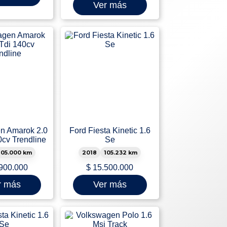
Ver más
n Amarok 2.0
Ford Fiesta Kinetic 1.6
0cv Trendline
Se
105.000 km
2018
105.232 km
900.000
$
15.500.000
r más
Ver más