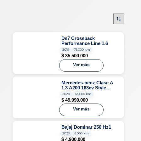
Ds7 Crossback
Performance Line 1.6
2019
76.000 km
$
35.500.000
Ver más
Mercedes-benz Clase A
1.3 A200 163cv Style
Sedan
2020
44.000 km
$
49.990.000
Ver más
Bajaj Dominar 250 Hz1
2023
6.000 km
$
4.900.000