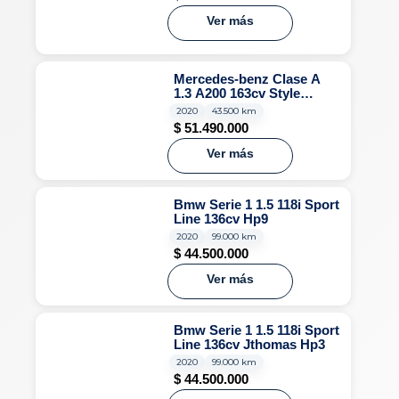
Ver más
Mercedes-benz Clase A
1.3 A200 163cv Style
Sedan Hp9
2020
43.500 km
$
51.490.000
Ver más
Bmw Serie 1 1.5 118i Sport
Line 136cv Hp9
2020
99.000 km
$
44.500.000
Ver más
Bmw Serie 1 1.5 118i Sport
Line 136cv Jthomas Hp3
2020
99.000 km
$
44.500.000