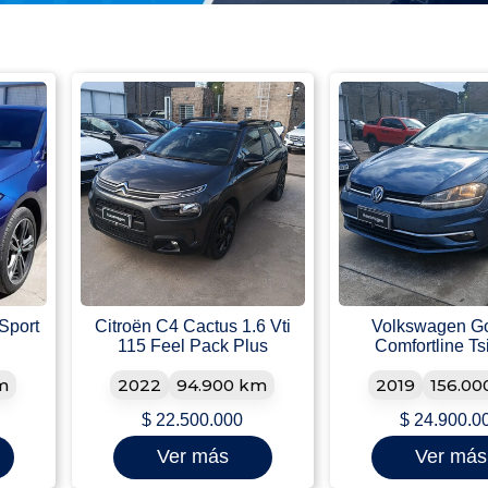
Sport
Citroën C4 Cactus 1.6 Vti
Volkswagen Go
115 Feel Pack Plus
Comfortline Ts
m
2022
94.900 km
2019
156.00
$
22.500.000
$
24.900.0
Ver más
Ver más