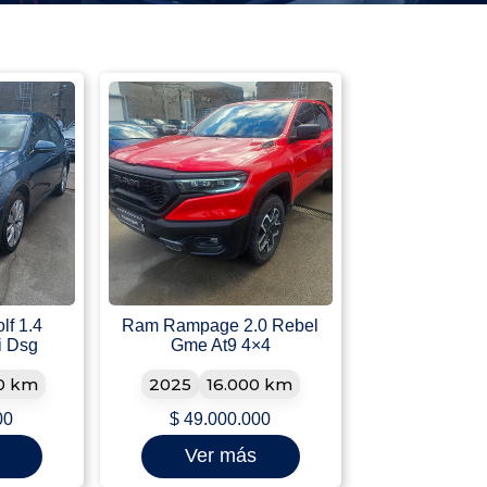
lf 1.4
Ram Rampage 2.0 Rebel
i Dsg
Gme At9 4×4
0 km
2025
16.000 km
00
$
49.000.000
Ver más