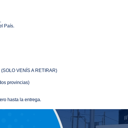
.
l País.
illo. (SOLO VENÍS A RETIRAR)
os provincias)
ro hasta la entrega.