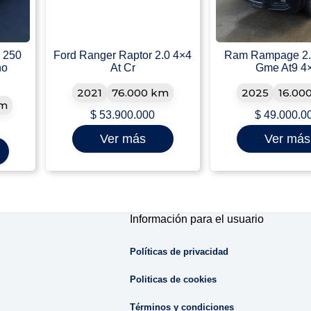
 250
Ford Ranger Raptor 2.0 4×4
Ram Rampage 2.
no
At Cr
Gme At9 4
2021
76.000 km
2025
16.00
km
$
53.900.000
$
49.000.0
Ver más
Ver más
Información para el usuario
Políticas de privacidad
Politicas de cookies
Términos y condiciones