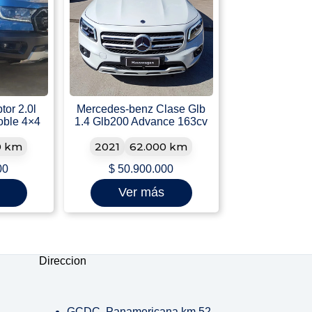
or 2.0l
Mercedes-benz Clase Glb
oble 4×4
1.4 Glb200 Advance 163cv
0 km
2021
62.000 km
00
$
50.900.000
Ver más
Direccion
GCDC. Panamericana km 52