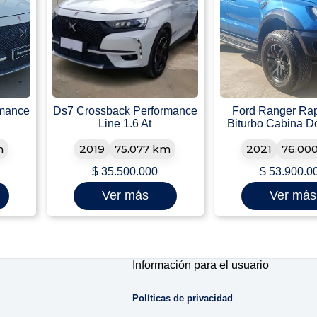
rmance
Ds7 Crossback Performance
Ford Ranger Rapt
Line 1.6 At
Biturbo Cabina D
m
2019
75.077 km
2021
76.00
$
35.500.000
$
53.900.0
Ver más
Ver más
Información para el usuario
Políticas de privacidad